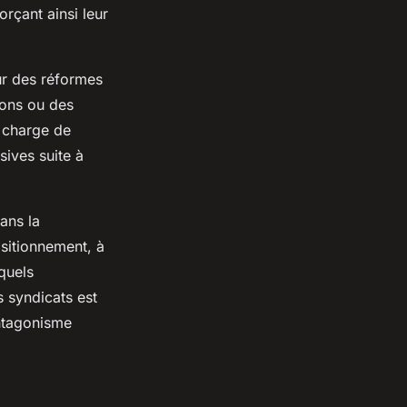
orçant ainsi leur
r des réformes
ions ou des
 charge de
sives suite à
ans la
ositionnement, à
quels
s syndicats est
ntagonisme