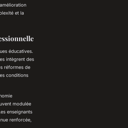
’amélioration
lexité et la
essionnelle
ques éducatives.
es intègrent des
es réformes de
les conditions
onomie
souvent modulée
Les enseignants
inue renforcée,