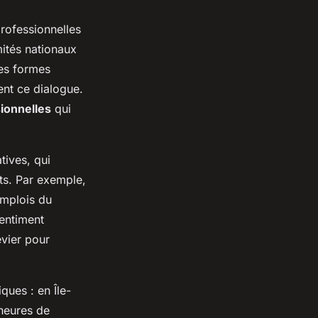
professionnelles
mités nationaux
des formes
ent ce dialogue.
ionnelles
qui
tives, qui
ts. Par exemple,
emplois du
sentiment
evier pour
ques : en Île-
 heures de