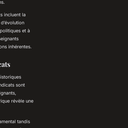
ns.
s incluent la
 d’évolution
politiques et à
seignants
ons inhérentes.
cats
istoriques
ndicats sont
ignants,
rique révèle une
amental tandis