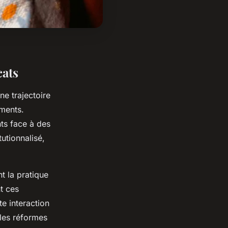
cats
ne trajectoire
ments.
nts face à des
tutionnalisé,
t la pratique
t ces
te interaction
 les réformes