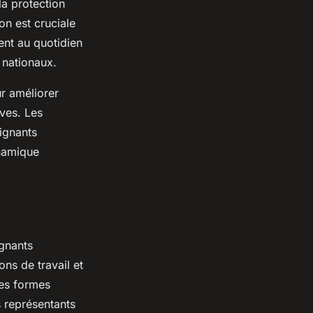
la protection
on est cruciale
ent au quotidien
 nationaux.
ur améliorer
ives. Les
eignants
ynamique
ignants
ons de travail et
des formes
s représentants