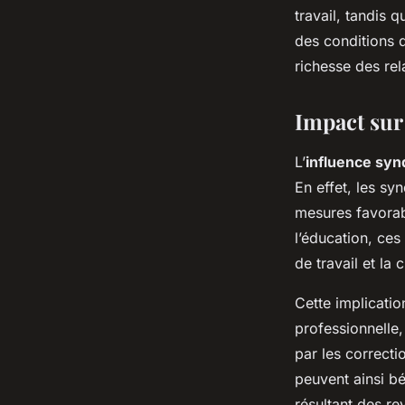
travail, tandis 
des conditions d
richesse des rel
Impact sur 
L’
influence syn
En effet, les sy
mesures favorab
l’éducation, ces
de travail et la
Cette implicatio
professionnelle
par les correct
peuvent ainsi b
résultant des re