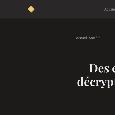
Accue
Accueil
›
Société
Des 
décrypt