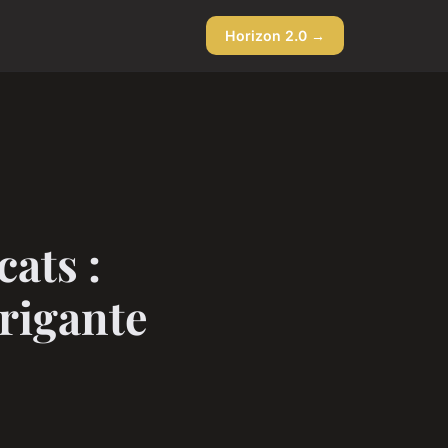
Horizon 2.0 →
ats :
trigante