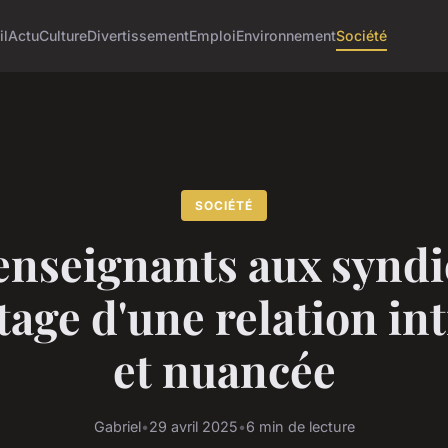
il
Actu
Culture
Divertissement
Emploi
Environnement
Société
SOCIÉTÉ
enseignants aux syndic
age d'une relation in
et nuancée
Gabriel
•
29 avril 2025
•
6 min de lecture