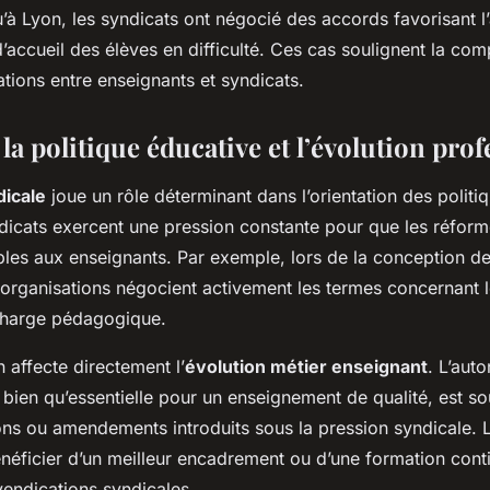
qu’à Lyon, les syndicats ont négocié des accords favorisant l
’accueil des élèves en difficulté. Ces cas soulignent la comp
ations entre enseignants et syndicats.
la politique éducative et l’évolution prof
dicale
joue un rôle déterminant dans l’orientation des politi
ndicats exercent une pression constante pour que les réform
les aux enseignants. Par exemple, lors de la conception d
 organisations négocient activement les termes concernant 
 charge pédagogique.
n affecte directement l’
évolution métier enseignant
. L’aut
, bien qu’essentielle pour un enseignement de qualité, est 
ions ou amendements introduits sous la pression syndicale. 
énéficier d’un meilleur encadrement ou d’une formation cont
vendications syndicales.