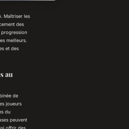
. Maîtriser les
lacement des
e progression
es meilleurs.
s et des
s au
mbinée de
les joueurs
es du
cases peuvent
si offrir des