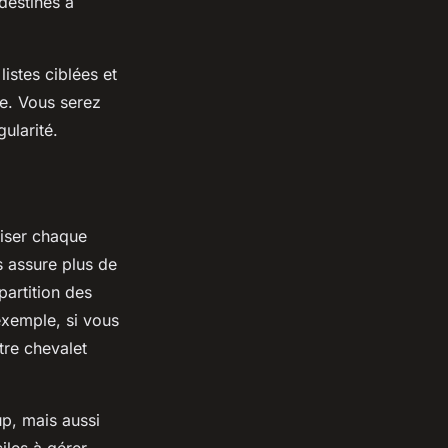
destinés à
listes ciblées et
de. Vous serez
ularité.
iser chaque
s assure plus de
partition des
exemple, si vous
tre chevalet
up, mais aussi