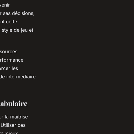
venir
r ses décisions,
nt cette
 style de jeu et
ssources
erformance
rcer les
de intermédiaire
cabulaire
r la maîtrise
Utiliser ces
et mieux