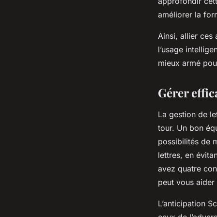
approfondir cet
améliorer la for
Ainsi, allier ces
l’usage intellig
mieux armé pour
Gérer effic
La gestion de l
tour. Un bon éq
possibilités de 
lettres, en évit
avez quatre cons
peut vous aider 
L’anticipation S