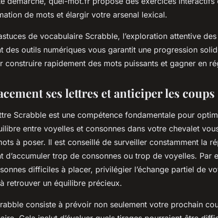
te démarche, quel-mot.fr propose des exercices interactifs 
mation de mots et élargir votre arsenal lexical.
 astuces de vocabulaire Scrabble, l’exploration attentive des 
ent des outils numériques vous garantit une progression soli
 construire rapidement des mots puissants et gagner en rég
acement ses lettres et anticiper les coups
ettre Scrabble est une compétence fondamentale pour optim
uilibre entre voyelles et consonnes dans votre chevalet vou
mots à poser. Il est conseillé de surveiller constamment la ré
ant d’accumuler trop de consonnes ou trop de voyelles. Par 
onnes difficiles à placer, privilégier l’échange partiel de vo
à retrouver un équilibre précieux.
crabble consiste à prévoir non seulement votre prochain co