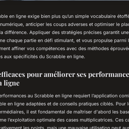
ble en ligne exige bien plus qu’un simple vocabulaire étoffé
u numérique, anticiper les coups adverses et optimiser le p
la différence. Appliquer des stratégies précises garantit un
me chaque partie en défi stimulant, et vous propulse parmi l
ent affiner vos compétences avec des méthodes éprouvée
 aux spécificités du Scrabble en ligne.
fficaces pour améliorer ses performance
n ligne
erformances au Scrabble en ligne requiert l’application co
ble en ligne adaptées et de conseils pratiques ciblés. Pour 
ermédiaires, il est fondamental de maîtriser d'abord les bas
e l’exploitation optimale des cases multiplicatrices. Ces 
cativement les points, mais une mauvaise utilisation peut aus