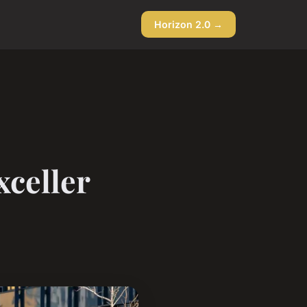
Horizon 2.0 →
xceller