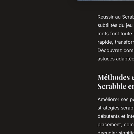
Réussir au Scrab
subtilités du je
mots font toute 
rapide, transfor
Découvrez comm
astuces adaptées
Méthodes e
Scrabble e
Améliorer ses p
stratégies scrab
débutants et int
placement, comm
décupler signifi