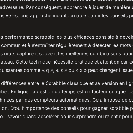
l’adversaire. Par conséquent, apprendre à jouer de manière 
fensive est une approche incontournable parmi les conseils 
es performance scrabble les plus efficaces consiste à déve
 commun et à s’entraîner régulièrement à détecter les mots 
es mots capturent souvent les meilleures combinaisons pou
plateau. Cette technique nécessite pratique et attention car
 puissantes comme « q », « z » ou « x » peut changer l’issue
ifférences entre le Scrabble classique et sa version en lig
iel. En ligne, la gestion du temps est un facteur critique, ca
thmées par des compteurs automatiques. Cela impose de c
exion. D’où l’importance des conseils pour gagner scrabble p
 : savoir quand accélérer pour surprendre ou ralentir pour 