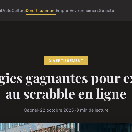
il
Actu
Culture
Divertissement
Emploi
Environnement
Société
DIVERTISSEMENT
gies gagnantes pour e
au scrabble en ligne
Gabriel
•
22 octobre 2025
•
9 min de lecture