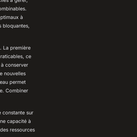
iles à gérer,
combinables.
 optimaux à
es bloquantes,
s. La première
raticables, ce
r à conserver
de nouvelles
ateau permet
xe. Combiner
e constante sur
une capacité à
 des ressources