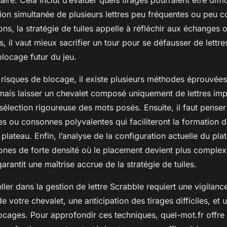
ire. Cela inclut d’évaluer quels tirages pourraient être diffic
ion simultanée de plusieurs lettres peu fréquentes ou peu 
ons, la stratégie de tuiles appelle à réfléchir aux échanges
is, il vaut mieux sacrifier un tour pour se défausser de lettr
 blocage futur du jeu.
 risques de blocage, il existe plusieurs méthodes éprouvée
amais laisser un chevalet composé uniquement de lettres imp
élection rigoureuse des mots posés. Ensuite, il faut pense
s ou consonnes polyvalentes qui faciliteront la formation 
e plateau. Enfin, l’analyse de la configuration actuelle du pl
 zones de forte densité où le placement devient plus comple
rantit une maîtrise accrue de la stratégie de tuiles.
er dans la gestion de lettre Scrabble requiert une vigilanc
e votre chevalet, une anticipation des tirages difficiles, et 
locages. Pour approfondir ces techniques, quel-mot.fr offre