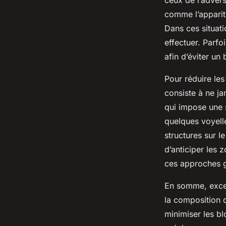
ceux de l’adversa
comme l’apparit
Dans ces situati
effectuer. Parfo
afin d’éviter un
Pour réduire les
consiste à ne j
qui impose une s
quelques voyelle
structures sur l
d’anticiper les
ces approches ga
En somme, excell
la composition d
minimiser les b