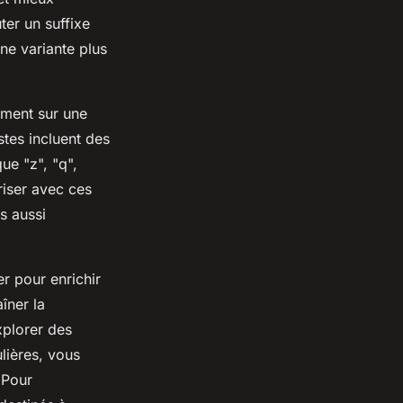
ter un suffixe
e variante plus
ement sur une
istes incluent des
ue "z", "q",
riser avec ces
s aussi
er pour enrichir
îner la
plorer des
lières, vous
 Pour