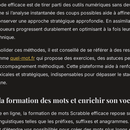
e efficace est de tirer parti des outils numériques sans de
si l’analyse instantanée des coups possibles aide à affine
conserver une approche stratégique approfondie. En assimila
 joueurs progressent durablement en optimisant à la fois leur
chnique.
olider ces méthodes, il est conseillé de se référer à des re
comme
quel-mot.fr
qui propose des exercices, des astuces p
accompagnement méthodique. Cette plateforme aide à renfo
icales et stratégiques, indispensables pour dépasser le sta
gne.
la formation des mots et enrichir son vo
 en ligne, la formation de mots Scrabble efficace repose su
inguistiques telles que les préfixes, suffixes et anagrammes. 
 d’étendre vos possibilités pour créer des mots plus longs 