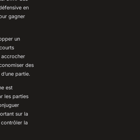
défensive en
pour gagner
lopper un
courts
r accrocher
 économiser des
 d’une partie.
ne est
r les parties
onjuguer
ortant sur la
contrôler la